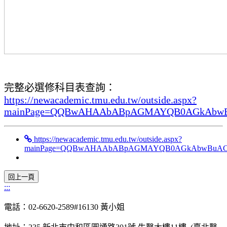
完整必選修科目表查詢：
https://newacademic.tmu.edu.tw/outside.aspx?
mainPage=QQBwAHAAbABpAGMAYQB0AGkAb
https://newacademic.tmu.edu.tw/outside.aspx?
mainPage=QQBwAHAAbABpAGMAYQB0AGkAbwBuA
:::
電話：02-6620-2589#16130 黃小姐