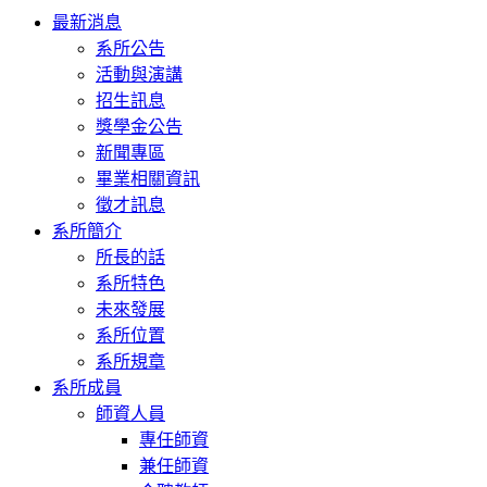
Toggle
最新消息
navigation
系所公告
活動與演講
招生訊息
獎學金公告
新聞專區
畢業相關資訊
徵才訊息
系所簡介
所長的話
系所特色
未來發展
系所位置
系所規章
系所成員
師資人員
專任師資
兼任師資