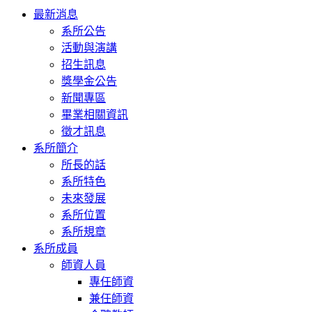
Toggle
最新消息
navigation
系所公告
活動與演講
招生訊息
獎學金公告
新聞專區
畢業相關資訊
徵才訊息
系所簡介
所長的話
系所特色
未來發展
系所位置
系所規章
系所成員
師資人員
專任師資
兼任師資