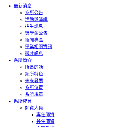
Toggle
最新消息
navigation
系所公告
活動與演講
招生訊息
獎學金公告
新聞專區
畢業相關資訊
徵才訊息
系所簡介
所長的話
系所特色
未來發展
系所位置
系所規章
系所成員
師資人員
專任師資
兼任師資