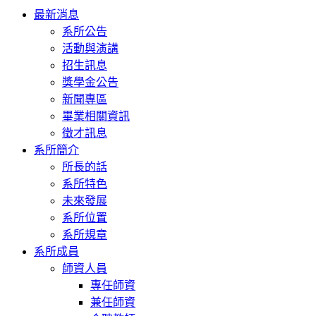
Toggle
最新消息
navigation
系所公告
活動與演講
招生訊息
獎學金公告
新聞專區
畢業相關資訊
徵才訊息
系所簡介
所長的話
系所特色
未來發展
系所位置
系所規章
系所成員
師資人員
專任師資
兼任師資