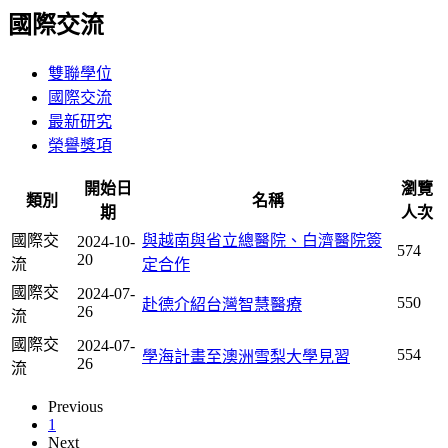
國際交流
雙聯學位
國際交流
最新研究
榮譽獎項
開始日
瀏覽
類別
名稱
期
人次
國際交
與越南與省立總醫院、白濟醫院簽
2024-10-
574
20
流
定合作
國際交
2024-07-
550
赴德介紹台灣智慧醫療
26
流
國際交
2024-07-
554
學海計畫至澳洲雪梨大學見習
26
流
Previous
1
Next