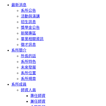
Toggle
最新消息
navigation
系所公告
活動與演講
招生訊息
獎學金公告
新聞專區
畢業相關資訊
徵才訊息
系所簡介
所長的話
系所特色
未來發展
系所位置
系所規章
系所成員
師資人員
專任師資
兼任師資