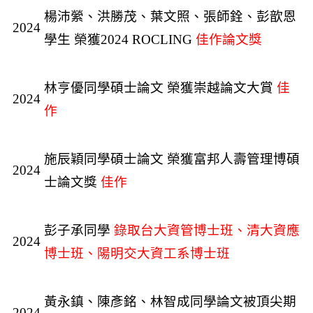
楊沛縈、洪勝茂、葉文照、張師銓、彭歆恩
2024
學生
榮獲2024 ROCLING
佳作論文獎
林亨優同學碩士論文 榮獲崇越論文大賞
佳
2024
作
施辰穎同學碩士論文 榮獲富邦人壽管理博碩
2024
士論文獎
佳作
彭子承同學
錄取台大資管博士班、清大資應
2024
博士班、陽明交大資工系博士班
黃永鎮、陳彥銘、林智成同學論文被頂尖期
2024