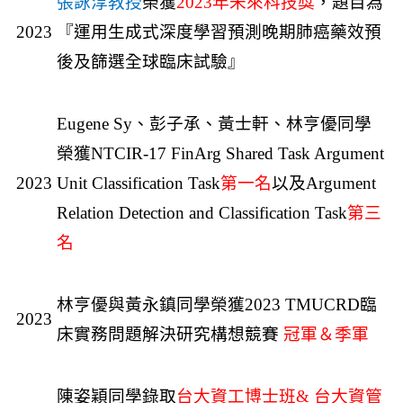
張詠淳教授
榮獲
2023
年未來科技獎
，題目為
2023
『運用生成式深度學習預測晚期肺癌藥效預
後及篩選全球臨床試驗』
Eugene Sy
、彭子承、黃士軒、林亨優同學
榮獲NTCIR-17 FinArg Shared Task Argument
2023
Unit Classification Task
第一名
以及Argument
Relation Detection and Classification Task
第三
名
林亨優與黃永鎮同學榮獲2023 TMUCRD臨
2023
床實務問題解決研究構想競賽
冠軍＆季軍
陳姿穎同學錄取
台大資工博士班& 台大資管