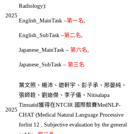
Radiology):
2025
English_MainTask –
第一名
,
English_SubTask
–
第二名
,
Japanese_MainTask
–
第六名
,
Japanese_SubTask
–
第三名
葉文照、楊沛、遊軒宇、彭子承、邢晏純、
張師銓、劉迪傑、李子儀、Nitisalapa
Timsatid獲得在NTCIR 國際競賽MedNLP-
2025
CHAT (Medical Natural Language Processive
forlist 12 . Subjective evaluation by the general