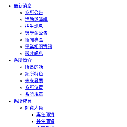
Toggle
最新消息
navigation
系所公告
活動與演講
招生訊息
獎學金公告
新聞專區
畢業相關資訊
徵才訊息
系所簡介
所長的話
系所特色
未來發展
系所位置
系所規章
系所成員
師資人員
專任師資
兼任師資