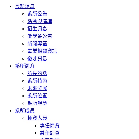
Toggle
最新消息
navigation
系所公告
活動與演講
招生訊息
獎學金公告
新聞專區
畢業相關資訊
徵才訊息
系所簡介
所長的話
系所特色
未來發展
系所位置
系所規章
系所成員
師資人員
專任師資
兼任師資