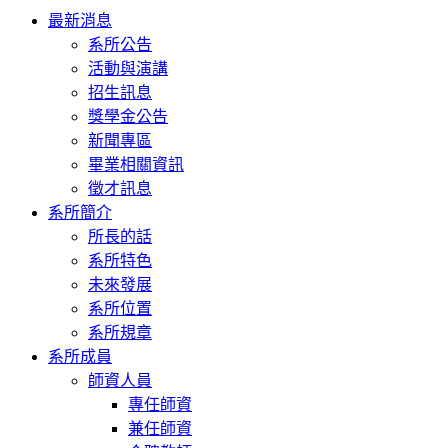
Toggle
最新消息
navigation
系所公告
活動與演講
招生訊息
獎學金公告
新聞專區
畢業相關資訊
徵才訊息
系所簡介
所長的話
系所特色
未來發展
系所位置
系所規章
系所成員
師資人員
專任師資
兼任師資