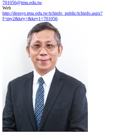
701056@tmu.edu.tw
Web
http://depsys.tmu.edu.tw/tchinfo_public/tchinfo.aspx?
f=my2&key=&key1=701056