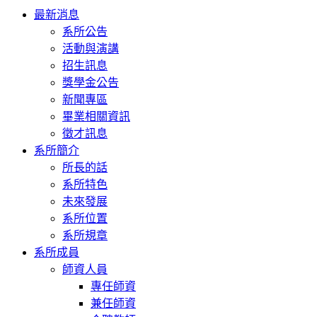
Toggle
最新消息
navigation
系所公告
活動與演講
招生訊息
獎學金公告
新聞專區
畢業相關資訊
徵才訊息
系所簡介
所長的話
系所特色
未來發展
系所位置
系所規章
系所成員
師資人員
專任師資
兼任師資