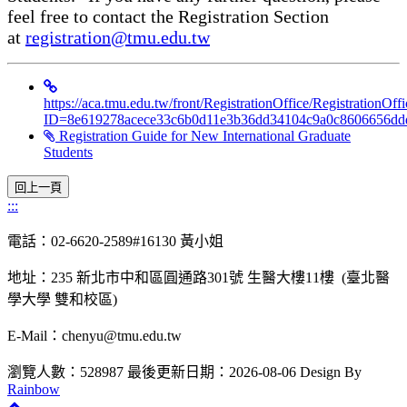
feel free to contact the Registration Section
at
registration@tmu.edu.tw
https://aca.tmu.edu.tw/front/RegistrationOffice/RegistrationOf
ID=8e619278acece33c6b0d11e3b36dd34104c9a0c8606656d
Registration Guide for New International Graduate
Students
:::
電話：02-6620-2589#16130 黃小姐
地址：235 新北市中和區圓通路301號 生醫大樓11樓 (臺北醫
學大學 雙和校區)
E-Mail：chenyu@tmu.edu.tw
瀏覽人數：528987
最後更新日期：2026-08-06
Design By
Rainbow