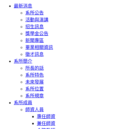
Toggle
最新消息
navigation
系所公告
活動與演講
招生訊息
獎學金公告
新聞專區
畢業相關資訊
徵才訊息
系所簡介
所長的話
系所特色
未來發展
系所位置
系所規章
系所成員
師資人員
專任師資
兼任師資