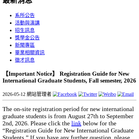
最新消息
系所公告
活動與演講
招生訊息
獎學金公告
新聞專區
畢業相關資訊
徵才訊息
【Important Notice】 Registration Guide for New
International Graduate Students, Fall semester, 2026
2026-05-12
網站管理者
The on-site registration period for new international
graduate students is from August 27th to September
2nd, 2026. Please click the
link
below for the
“Registration Guide for New International Graduate
Students.” If you have any further question, please