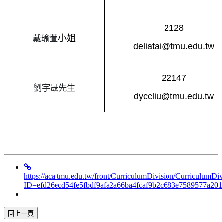
2128
戴瑜萱
小姐
deliatai@tmu.edu.tw
22147
劉宇晟先生
dyccliu@tmu.edu.tw
https://aca.tmu.edu.tw/front/CurriculumDivision/CurriculumDi
ID=efd26ecd54fe5fbdf9afa2a66ba4fcaf9b2c683e7589577a2