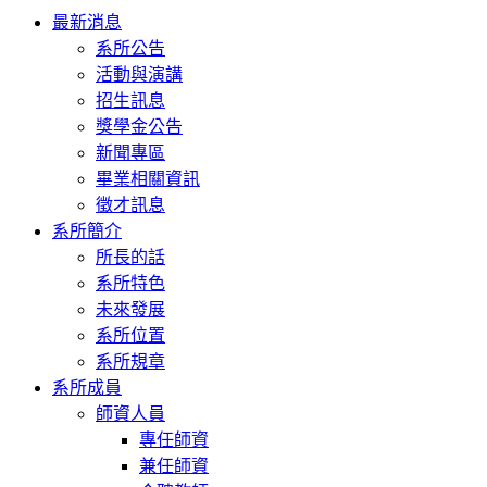
Toggle
最新消息
navigation
系所公告
活動與演講
招生訊息
獎學金公告
新聞專區
畢業相關資訊
徵才訊息
系所簡介
所長的話
系所特色
未來發展
系所位置
系所規章
系所成員
師資人員
專任師資
兼任師資