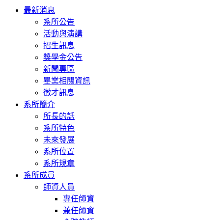
Toggle
最新消息
navigation
系所公告
活動與演講
招生訊息
獎學金公告
新聞專區
畢業相關資訊
徵才訊息
系所簡介
所長的話
系所特色
未來發展
系所位置
系所規章
系所成員
師資人員
專任師資
兼任師資