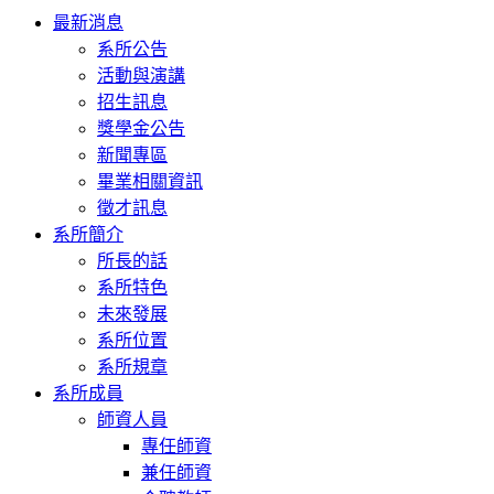
Toggle
最新消息
navigation
系所公告
活動與演講
招生訊息
獎學金公告
新聞專區
畢業相關資訊
徵才訊息
系所簡介
所長的話
系所特色
未來發展
系所位置
系所規章
系所成員
師資人員
專任師資
兼任師資