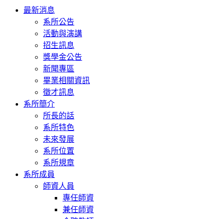
Toggle
最新消息
navigation
系所公告
活動與演講
招生訊息
獎學金公告
新聞專區
畢業相關資訊
徵才訊息
系所簡介
所長的話
系所特色
未來發展
系所位置
系所規章
系所成員
師資人員
專任師資
兼任師資