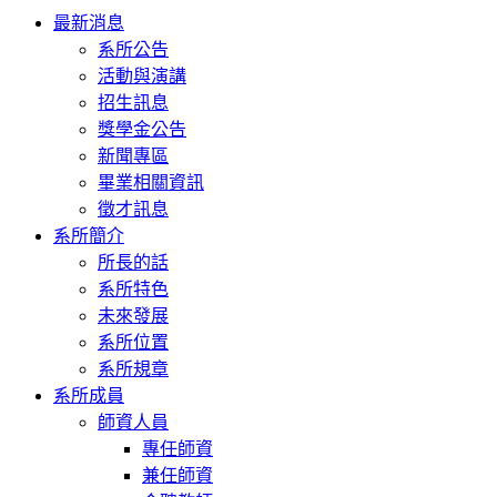
Toggle
最新消息
navigation
系所公告
活動與演講
招生訊息
獎學金公告
新聞專區
畢業相關資訊
徵才訊息
系所簡介
所長的話
系所特色
未來發展
系所位置
系所規章
系所成員
師資人員
專任師資
兼任師資