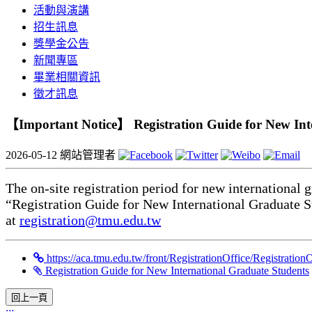
活動與演講
招生訊息
獎學金公告
新聞專區
畢業相關資訊
徵才訊息
【Important Notice】 Registration Guide for New Inter
2026-05-12
網站管理者
The on-site registration period for new international
“Registration Guide for New International Graduate Stu
at
registration@tmu.edu.tw
https://aca.tmu.edu.tw/front/RegistrationOffice/Regis
Registration Guide for New International Graduate Students
:::