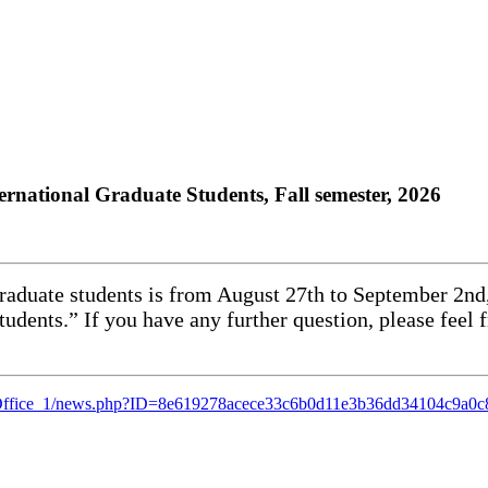
national Graduate Students, Fall semester, 2026
 graduate students is from August 27th to September 2nd
dents.” If you have any further question, please feel f
trationOffice_1/news.php?ID=8e619278acece33c6b0d11e3b36dd34104