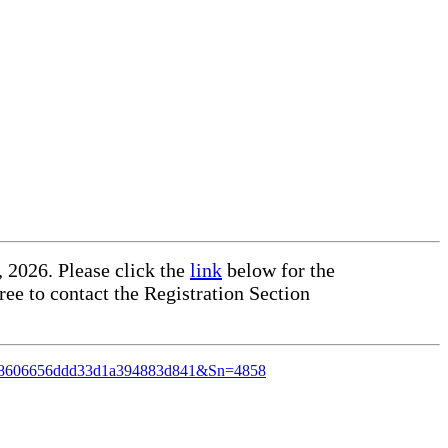
, 2026. Please click the
link
below for the
ree to contact the Registration Section
c9a0c8606656ddd33d1a394883d841&Sn=4858