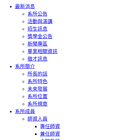
Toggle
最新消息
navigation
系所公告
活動與演講
招生訊息
獎學金公告
新聞專區
畢業相關資訊
徵才訊息
系所簡介
所長的話
系所特色
未來發展
系所位置
系所規章
系所成員
師資人員
專任師資
兼任師資