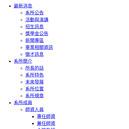
Toggle
最新消息
navigation
系所公告
活動與演講
招生訊息
獎學金公告
新聞專區
畢業相關資訊
徵才訊息
系所簡介
所長的話
系所特色
未來發展
系所位置
系所規章
系所成員
師資人員
專任師資
兼任師資