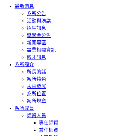
Toggle
最新消息
navigation
系所公告
活動與演講
招生訊息
獎學金公告
新聞專區
畢業相關資訊
徵才訊息
系所簡介
所長的話
系所特色
未來發展
系所位置
系所規章
系所成員
師資人員
專任師資
兼任師資