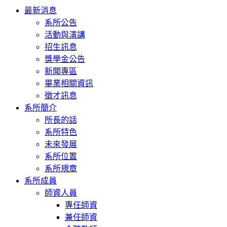
Toggle
最新消息
navigation
系所公告
活動與演講
招生訊息
獎學金公告
新聞專區
畢業相關資訊
徵才訊息
系所簡介
所長的話
系所特色
未來發展
系所位置
系所規章
系所成員
師資人員
專任師資
兼任師資