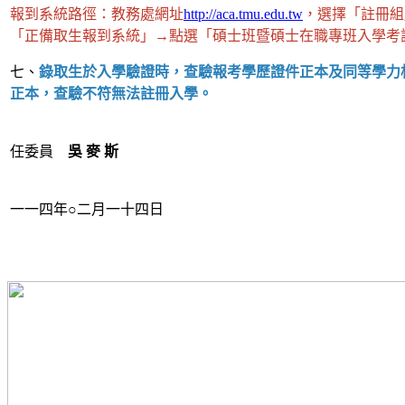
報到系統路徑：教務處網址
http://aca.tmu.edu.tw
，選擇「註冊組
「正備取生報到系統」→點選「碩士班暨碩士在職專班入學考
七、
錄取生於入學驗證時，查驗報考學歷證件正本及同等學力
正本，查驗不符無法註冊入學。
任委員
吳 麥 斯
一一四年○二月一十四日