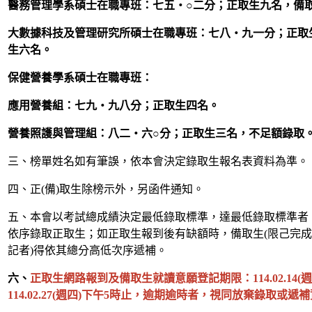
醫務管理學系碩士在職專班：七五‧○二分；正取生九名，備
大數據科技及管理研究所碩士在職專班：七八‧九一分；正取
生六名。
保健營養學系碩士在職專班：
應用營養組：七九‧九八分；正取生四名。
營養照護與管理組：八二‧六○分；正取生三名，不足額錄取
三、榜單姓名如有筆誤，依本會決定錄取生報名表資料為準。
四、正(備)取生除榜示外，另函件通知。
五、本會以考試總成績決定最低錄取標準，達最低錄取標準者
依序錄取正取生；如正取生報到後有缺額時，備取生(限己完
記者)得依其總分高低次序遞補。
六、
正取生網路報到及備取生就讀意願登記期限：
114.02.14(
週
114.02.27(
週四
)
下午
5
時止，逾期逾時者，視同放棄錄取或遞補