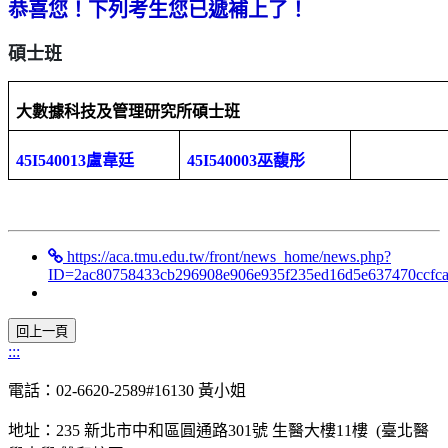
恭喜您！下列考生您已遞補上了！
碩士班
大數據科技及管理研究所碩士班
45I540013
盧韋廷
45I540003
巫馥彤
https://aca.tmu.edu.tw/front/news_home/news.php?
ID=2ac80758433cb296908e906e935f235ed16d5e637470ccfc
:::
電話：02-6620-2589#16130 黃小姐
地址：235 新北市中和區圓通路301號 生醫大樓11樓 (臺北醫