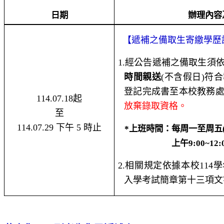
日期
辦理內容
【遞補之備取生寄繳學歷
1.
經公告遞補之
備取生須
時間親送
(
不含假日
)
符合
登記完成書至本校教務
114.07.18
起
放棄錄取資格。
至
114.07.29
下午
5
時止
上班時間：每周一至周五
*
上午
9:00~12:
2.
相關規定依據本校
114
學
入學考試簡章第十三項文