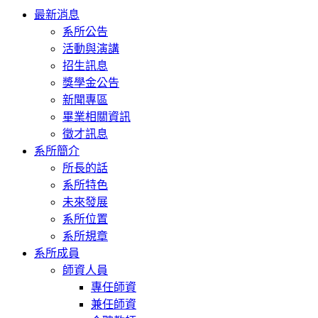
Toggle
最新消息
navigation
系所公告
活動與演講
招生訊息
獎學金公告
新聞專區
畢業相關資訊
徵才訊息
系所簡介
所長的話
系所特色
未來發展
系所位置
系所規章
系所成員
師資人員
專任師資
兼任師資