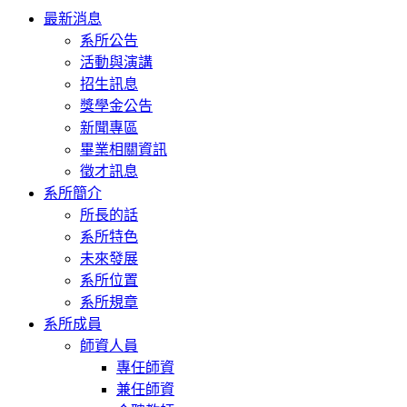
Toggle
最新消息
navigation
系所公告
活動與演講
招生訊息
獎學金公告
新聞專區
畢業相關資訊
徵才訊息
系所簡介
所長的話
系所特色
未來發展
系所位置
系所規章
系所成員
師資人員
專任師資
兼任師資