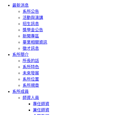
Toggle
最新消息
navigation
系所公告
活動與演講
招生訊息
獎學金公告
新聞專區
畢業相關資訊
徵才訊息
系所簡介
所長的話
系所特色
未來發展
系所位置
系所規章
系所成員
師資人員
專任師資
兼任師資