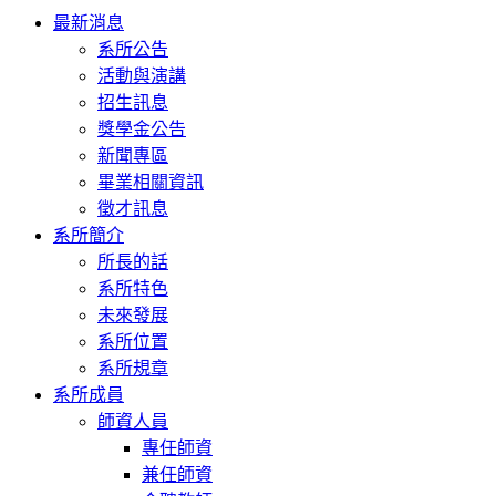
Toggle
最新消息
navigation
系所公告
活動與演講
招生訊息
獎學金公告
新聞專區
畢業相關資訊
徵才訊息
系所簡介
所長的話
系所特色
未來發展
系所位置
系所規章
系所成員
師資人員
專任師資
兼任師資