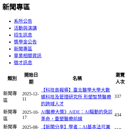
新聞專區
系所公告
活動與演講
招生訊息
獎學金公告
新聞專區
畢業相關資訊
徵才訊息
開始日
瀏覽
類別
名稱
期
人次
【科技島報導】臺北醫學大學大數
新聞專
2025-12-
337
據科技及管理研究所 形塑智慧醫療
11
區
的跨域人才
新聞專
AI醫療大獎》AIDE：AI驅動的急診
2025-10-
434
17
區
革命，重塑醫療前線
新聞專
【新聞分享】學者：AI基本法可兼
2025-08-