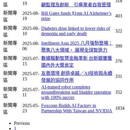
318
19
區
顧監理及創新 引導業者自我管理
新聞專
2025-08-
Bill Gates funds $1mn AI Alzheimer’s
403
19
prize
區
新聞專
2025-08-
Diabetes drug linked to lower risks of
322
10
dementia and early death
區
新聞專
Intelligent Asia 2025 八月強勢登場：
2025-08-
399
06
區
聚焦八大領域， 展現全球智造力
新聞專
數據驅動智慧金融革新 台新銀屢獲
2025-07-
376
15
區
國內外大獎肯定
新聞專
友善環境 創造卓越／AI技術與永續
2025-07-
331
15
區
發展的協同作用
AI-trained robot completes
新聞專
2025-07-
groundbreaking gall bladder operation
352
11
區
with 100% succes
新聞專
2025-05-
Foxconn Builds AI Factory in
1834
23
Partnership With Taiwan and NVIDIA
區
Previous
1