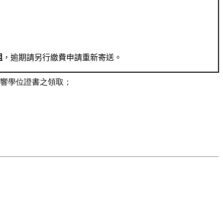
組
，逾期請另行繳費申請重新寄送。
影響學位證書之領取；