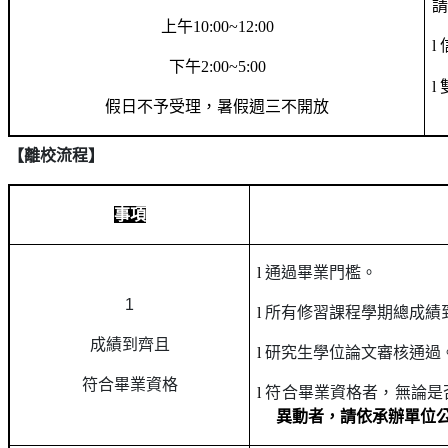
上午
10:00~12:00
l
下午
2:00~5:00
l
假日不予受理，暑假週三不開放
【
離校流程
】
事項
l
通過畢業門檻。
1
l
所有修習課程學期總成績
成績到齊且
l
研究生學位論文審核通過
符合畢業資格
l
符合畢業資格者，無論是
異動者，請依承辦單位