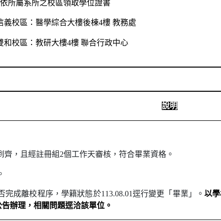
請依所屬系所之校區領取學位證書
信義校區：醫學綜合大樓後棟
4
樓
教務處
雙和
校區
：教研大樓
4
樓
聯合行政中心
說明
到齊，且經註冊組
2
個工作天審核，符合畢業資格。
。
否完成離校程序，學籍狀態於
113.08.01
逕行變更「畢業」。
以學
公告辦理，相關問題
逕
洽該單位。