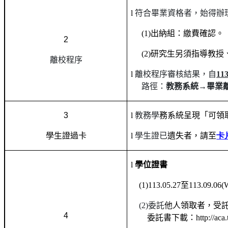
l
符合畢業資格者，始得辦
(1)
出納組：繳費確認。
2
(2)
研究生另須指導教授
離校程序
l
離校程序審核結果，自
11
路徑：
教務系統
→
畢業
3
l
教務學
務
系統呈現「可領
學生證過卡
l
學生證已
遺失者，請至
卡
l
學位證書
(1)113.05.27
至
113.09.06(
(2)
委託
他人領取者，受
4
委託書下載：
http://aca