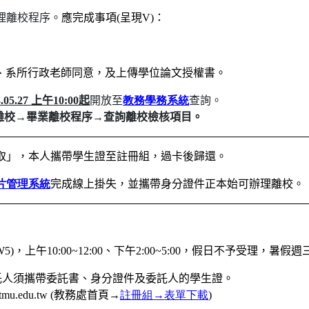
理離校程序。
應完成事項
(
呈現
V)
：
、系所行政老師同意，及上傳學位論文授權書。
3.05.27 上午10:00
起
開放至
教務學
務
系統
查詢
。
離校
→
畢業離校程序
→
查詢離校檢核項目。
取」，本人攜帶學生證至註冊組，過卡後歸還。
片管理系統
完成線上掛失
，並攜帶身分證件正本始可辦理離校。
W5)
，上午
10:00~12:00
、下午
2:00~5:00
，假日不予受理，暑假週
託人須攜帶委託書、身分證件及委託人的學生證。
.tmu.edu.tw (
教務處首頁
→
註冊組
→
表單下載
)