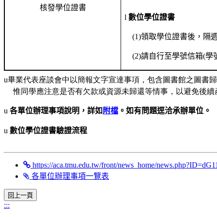
核發學位證書
l
數位學位證書
(1)
領取學位證書後，
隔
(2)
請自行至學號信箱
(
學
u畢業代表座談會中以簡報文字宣達事項，包含圖書館之圖書
惟同學應注意是否有欠款或資源未歸還等情事，以避免後續
u
各單位辦理事項說明，詳如
附檔
。如有問題
逕
洽承辦單位。
u
數位學位證書驗證流程
https://aca.tmu.edu.tw/front/news_home/news.php?I
各單位辦理事項一覽表
:::