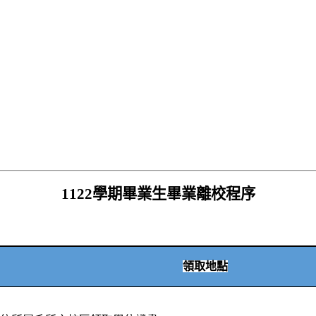
1122
學期畢業生畢業離校程序
領取地點