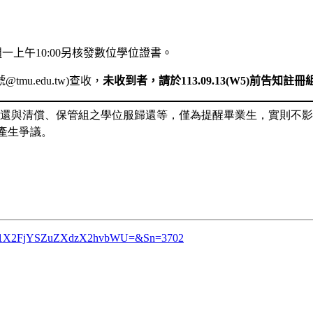
週一
上午
10:00
另
核
發數位學位證書。
號
@tmu.edu.tw)
查收，
未收到者，請於
113.09.13(W5)
前告知註冊
歸還與清償、保管組之學位服歸還等，僅為提醒畢業生，實則不
產生爭議。
D=dG11X2FjYSZuZXdzX2hvbWU=&Sn=3702