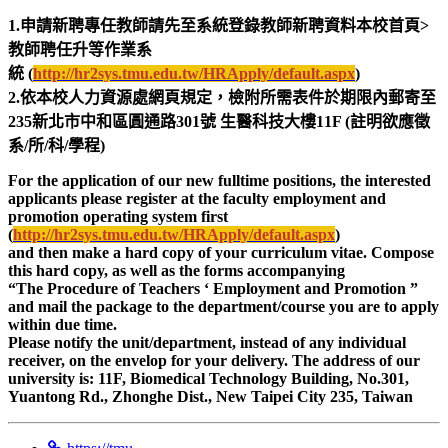
1.申請新聘專任教師請先至系統登錄教師新聘資料本校首頁>
教師聘任升等作業系
統 (
http://hr2sys.tmu.edu.tw/HRApply/default.aspx
)
2.依本校人力資源處網頁規定，檢附所需表件於期限內郵寄至
235新北市中和區圓通路301號 生醫科技大樓11F (註明欲應徵
系/所/科/學程)
For the application of our new fulltime positions, the interested
applicants please register at the faculty employment and
promotion operating system first
(
http://hr2sys.tmu.edu.tw/HRApply/default.aspx
)
and then make a hard copy of your curriculum vitae. Compose
this hard copy, as well as the forms accompanying
“The Procedure of Teachers ‘ Employment and Promotion ”
and mail the package to the department/course you are to apply
within due time.
Please notify the unit/department, instead of any individual
receiver, on the envelop for your delivery. The address of our
university is: 11F, Biomedical Technology Building, No.301,
Yuantong Rd., Zhonghe Dist., New Taipei City 235, Taiwan