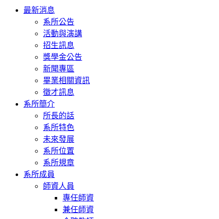
Toggle
最新消息
navigation
系所公告
活動與演講
招生訊息
獎學金公告
新聞專區
畢業相關資訊
徵才訊息
系所簡介
所長的話
系所特色
未來發展
系所位置
系所規章
系所成員
師資人員
專任師資
兼任師資