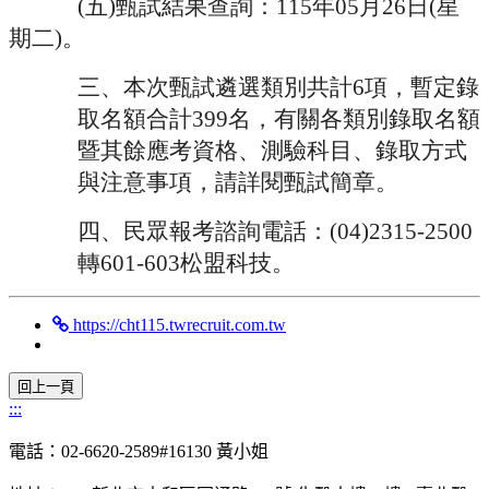
(
五
)
甄試結果查詢：
115
年
05
月
26
日
(
星
期二
)
。
三、本次甄試遴選類別共計
6
項，暫定錄
取名額合計
399
名，
有關各類別錄取名額
暨其餘應考資格、測驗科目、
錄取方式
與注意事項，請詳閱甄試簡章。
四、民眾報考諮詢電話：
(04)2315-2500
轉
601-
603
松盟科技。
https://cht115.twrecruit.com.tw
:::
電話：02-6620-2589#16130 黃小姐