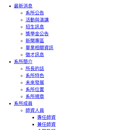
Toggle
最新消息
navigation
系所公告
活動與演講
招生訊息
獎學金公告
新聞專區
畢業相關資訊
徵才訊息
系所簡介
所長的話
系所特色
未來發展
系所位置
系所規章
系所成員
師資人員
專任師資
兼任師資