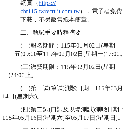
網頁（
https://
cht115.twrecruit.com.tw
），
電子檔免費
下載，不另販售紙本簡章。
二、甄試重要時程摘要：
(
一
)
報名期間：
115
年
01
月
02
日
(
星期
五
)09:00
至
1
15
年
02
月
02
日
(
星期一
)17:00
。
(
二
)
繳費期限：
115
年
02
月
02
日
(
星期
一
)24:00
止。
(
三
)
第一試
(
筆試
)
測驗日期：
115
年
03
月
14
日
(
星期六
)
。
(
四
)
第二試
(
口試及現場測試
)
測驗日期：
115
年
05
月
16
日
(
星期六
)
至
05
月
17
日
(
星期日
)
。