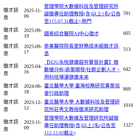
管理學院大數據科技及管理研究所
徵才訊
2025-11-
591
誠徵專任助理教授(含)以上1名(公告
06
息
至115.07.31截止)
熱門
徵才訊
2025-09-
605
國泰綜合醫院AI中心徵才
19
息
徵才訊
奇美醫院院長室財務成本組徵才訊
2025-09-
513
17
息
息
【H2U永悅健康超夯實習計畫】徵
徵才訊
2025-04-
642
數據分析/商業開發/社群企劃人才，
16
息
用科技揮灑健康未來
徵才訊
臺北醫學大學 臺灣校務研究專業協
2024-06-
869
18
息
會行政助理
徵才訊
臺北醫學大學 大數據科技及管理研
2023-12-
1016
12
息
究所莊秀文教授徵求研究助理
管理學院大數據及管理研究所誠徵
徵才訊
2023-11-
1327
專任助理教授(含)以上2名(公告至
09
息
112.12.02截止)