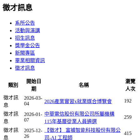
徵才訊息
系所公告
活動與演講
招生訊息
獎學金公告
新聞專區
畢業相關資訊
徵才訊息
開始日
瀏覽
類別
名稱
期
人次
徵才訊
2026-03-
192
2026產業實習x就業媒合博覽會
04
息
徵才訊
中華電信股份有限公司所屬機構
2026-01-
259
07
息
115年基層從業人員遴選
徵才訊
【徵才】 富據智能科技股份有限公
2025-12-
415
26
息
司-AI 工程師