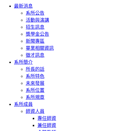
Toggle
最新消息
navigation
系所公告
活動與演講
招生訊息
獎學金公告
新聞專區
畢業相關資訊
徵才訊息
系所簡介
所長的話
系所特色
未來發展
系所位置
系所規章
系所成員
師資人員
專任師資
兼任師資