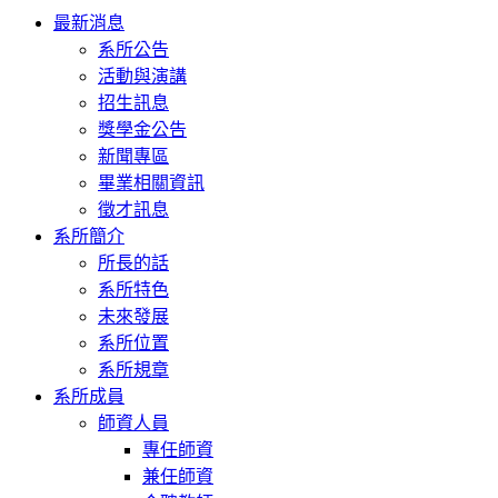
Toggle
最新消息
navigation
系所公告
活動與演講
招生訊息
獎學金公告
新聞專區
畢業相關資訊
徵才訊息
系所簡介
所長的話
系所特色
未來發展
系所位置
系所規章
系所成員
師資人員
專任師資
兼任師資