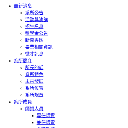
Toggle
最新消息
navigation
系所公告
活動與演講
招生訊息
獎學金公告
新聞專區
畢業相關資訊
徵才訊息
系所簡介
所長的話
系所特色
未來發展
系所位置
系所規章
系所成員
師資人員
專任師資
兼任師資