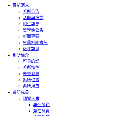
Toggle
最新消息
navigation
系所公告
活動與演講
招生訊息
獎學金公告
新聞專區
畢業相關資訊
徵才訊息
系所簡介
所長的話
系所特色
未來發展
系所位置
系所規章
系所成員
師資人員
專任師資
兼任師資