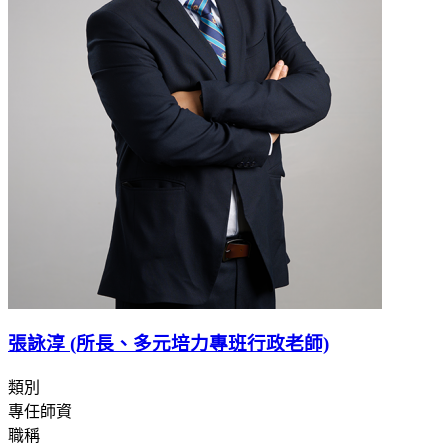
張詠淳 (所長、多元培力專班行政老師)
類別
專任師資
職稱