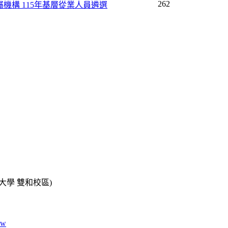
262
機構 115年基層從業人員遴選
學大學 雙和校區)
ow