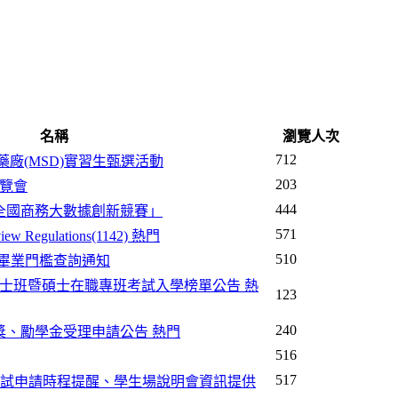
名稱
瀏覽人次
712
東藥廠(MSD)實習生甄選活動
203
博覽會
444
屆全國商務大數據創新競賽」
571
view Regulations(1142)
熱門
510
及畢業門檻查詢通知
碩士班暨碩士在職專班考試入學榜單公告
熱
123
240
究生獎、勵學金受理申請公告
熱門
516
517
學位考試申請時程提醒、學生場說明會資訊提供