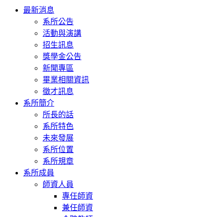
Toggle
最新消息
navigation
系所公告
活動與演講
招生訊息
獎學金公告
新聞專區
畢業相關資訊
徵才訊息
系所簡介
所長的話
系所特色
未來發展
系所位置
系所規章
系所成員
師資人員
專任師資
兼任師資