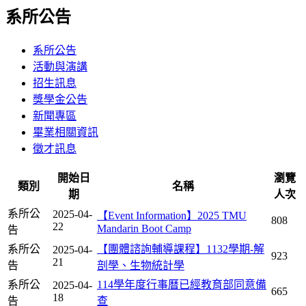
系所公告
系所公告
活動與演講
招生訊息
獎學金公告
新聞專區
畢業相關資訊
徵才訊息
開始日
瀏覽
類別
名稱
期
人次
系所公
2025-04-
【Event Information】2025 TMU
808
22
Mandarin Boot Camp
告
系所公
【團體諮詢輔導課程】1132學期-解
2025-04-
923
21
告
剖學、生物統計學
系所公
114學年度行事曆已經教育部同意備
2025-04-
665
18
告
查