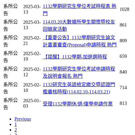
系所公
1132學期研究生學位考試時程表
熱
2025-03-
1028
13
告
門
系所公
114.03.20大數據所學生關懷暨校友
2025-03-
861
13
告
回娘家活動
系所公
【重要公告】1132學期研究生論文
2025-02-
809
21
告
計畫書審查(Proposal)申請時程
熱門
系所公
2025-02-
659
【提醒】1132學期-加退選時程
19
告
系所公
1132學期研究生學位考試申請時程
2025-02-
840
12
告
及說明會報名
熱門
系所公
1132研究生英語檢定繳交暨認證門
2025-02-
714
10
告
檻審核時程(114.02.10-114.03.21)
系所公
2025-01-
813
受理1132學期休/退/復學申請作業
03
告
Previous
1
2