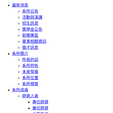
Toggle
最新消息
navigation
系所公告
活動與演講
招生訊息
獎學金公告
新聞專區
畢業相關資訊
徵才訊息
系所簡介
所長的話
系所特色
未來發展
系所位置
系所規章
系所成員
師資人員
專任師資
兼任師資