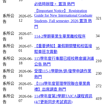
告
必依時辦理。
置頂
熱門
【Important Notice】 Registration
Guide for New International Graduate
系所公
2026-05-
321
12
Students, Fall semester, 2026
置頂
熱
告
門
系所公
2026-07-
34
114-2學期畢業生畢業離校程序
16
告
系所公
【重要通知】暑假期間雙和校區接
2026-07-
35
01
告
駁車班次異動
系所公
115學年度行事曆已經校務會議決議
2026-06-
210
18
告
公告
熱門
系所公
受理115-1學期休/退/復學申請作業
2026-06-
230
16
告
熱門
系所公
【114學年度管理學院聯合畢業典
2026-05-
272
01
告
禮】出席調查
熱門
系所公
114學年度第2學期TAICA課程資訊
2026-04-
419
07
告
(4/7更新同步考試資訊)