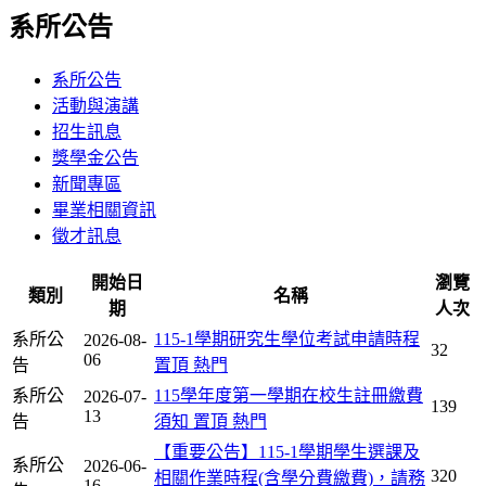
系所公告
系所公告
活動與演講
招生訊息
獎學金公告
新聞專區
畢業相關資訊
徵才訊息
開始日
瀏覽
類別
名稱
期
人次
系所公
115-1學期研究生學位考試申請時程
2026-08-
32
06
告
置頂
熱門
系所公
115學年度第一學期在校生註冊繳費
2026-07-
139
13
告
須知
置頂
熱門
【重要公告】115-1學期學生選課及
系所公
2026-06-
320
相關作業時程(含學分費繳費)，請務
16