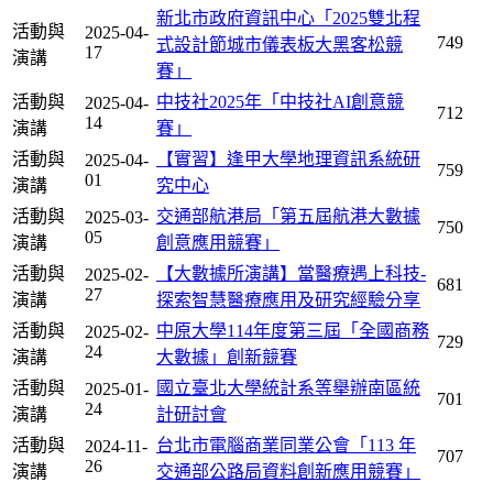
新北市政府資訊中心「2025雙北程
活動與
2025-04-
749
式設計節城市儀表板大黑客松競
17
演講
賽」
活動與
中技社2025年「中技社AI創意競
2025-04-
712
14
演講
賽」
活動與
【實習】逢甲大學地理資訊系統研
2025-04-
759
01
演講
究中心
活動與
交通部航港局「第五屆航港大數據
2025-03-
750
05
演講
創意應用競賽」
活動與
【大數據所演講】當醫療遇上科技-
2025-02-
681
27
演講
探索智慧醫療應用及研究經驗分享
活動與
中原大學114年度第三屆「全國商務
2025-02-
729
24
演講
大數據」創新競賽
活動與
國立臺北大學統計系等舉辦南區統
2025-01-
701
24
演講
計研討會
活動與
台北市電腦商業同業公會「113 年
2024-11-
707
26
演講
交通部公路局資料創新應用競賽」