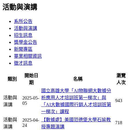
活動與演講
系所公告
活動與演講
招生訊息
獎學金公告
新聞專區
畢業相關資訊
徵才訊息
開始日
瀏覽
類別
名稱
期
人次
國立高雄大學「AI物聯網大數據分
活動與
析應用人才培訓班第一梯次」與
2025-05-
943
05
演講
「AI大數據國際行銷人才培訓班第
一梯次」課程
活動與
【數據處】美國范德堡大學石瑜教
2025-04-
718
24
演講
授專題演講