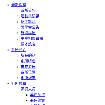
Toggle
最新消息
navigation
系所公告
活動與演講
招生訊息
獎學金公告
新聞專區
畢業相關資訊
徵才訊息
系所簡介
所長的話
系所特色
未來發展
系所位置
系所規章
系所成員
師資人員
專任師資
兼任師資