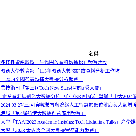
名稱
物多樣性資訊聯盟「生物開放資料數據松」競賽活動
教育大學數資系「113年教育大數據開放資料分析工作坊」
「2024全國智慧製造大數據分析競賽」
技術司「第三屆Tech New Stars科技新秀大賽」
-企業資源規劃暨大數據分析中心（ERP中心）舉辦「中大202
2024.03.27(三)可穿戴裝置與邊緣人工智慧於數位健康與人類增
航港局「第4屆航港大數據創意應用競賽」
「TAAI2023 Academic Insights: Tech Lightning Talks」產
大學「2023 金象盃全國大數據實務能力競賽」