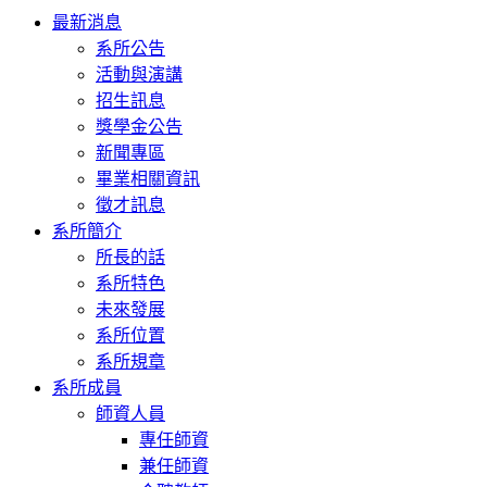
Toggle
最新消息
navigation
系所公告
活動與演講
招生訊息
獎學金公告
新聞專區
畢業相關資訊
徵才訊息
系所簡介
所長的話
系所特色
未來發展
系所位置
系所規章
系所成員
師資人員
專任師資
兼任師資