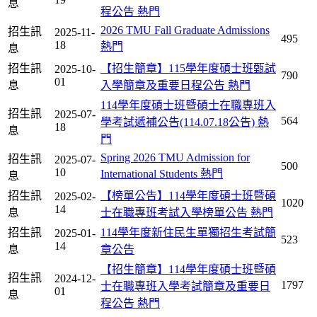
息
程公告
熱門
2026 TMU Fall Graduate Admissions
招生訊
2025-11-
495
18
熱門
息
招生訊
【招生簡章】115學年度碩士班甄試
2025-10-
790
01
息
入學簡章及重要日程公告
熱門
114學年度碩士班暨碩士在職專班入
招生訊
2025-07-
564
學考試遞補公告(114.07.18公告)
熱
18
息
門
Spring 2026 TMU Admission for
招生訊
2025-07-
500
10
International Students
熱門
息
招生訊
【榜單公告】114學年度碩士班暨碩
2025-02-
1020
14
息
士在職專班考試入學榜單公告
熱門
招生訊
114學年度新住民生單獨招生考試簡
2025-01-
523
14
息
章公告
【招生簡章】114學年度碩士班暨碩
招生訊
2024-12-
1797
士在職專班入學考試簡章及重要日
01
息
程公告
熱門