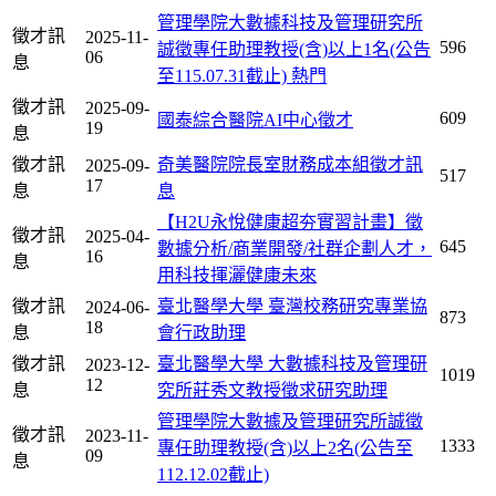
管理學院大數據科技及管理研究所
徵才訊
2025-11-
596
誠徵專任助理教授(含)以上1名(公告
06
息
至115.07.31截止)
熱門
徵才訊
2025-09-
609
國泰綜合醫院AI中心徵才
19
息
徵才訊
奇美醫院院長室財務成本組徵才訊
2025-09-
517
17
息
息
【H2U永悅健康超夯實習計畫】徵
徵才訊
2025-04-
645
數據分析/商業開發/社群企劃人才，
16
息
用科技揮灑健康未來
徵才訊
臺北醫學大學 臺灣校務研究專業協
2024-06-
873
18
息
會行政助理
徵才訊
臺北醫學大學 大數據科技及管理研
2023-12-
1019
12
息
究所莊秀文教授徵求研究助理
管理學院大數據及管理研究所誠徵
徵才訊
2023-11-
1333
專任助理教授(含)以上2名(公告至
09
息
112.12.02截止)