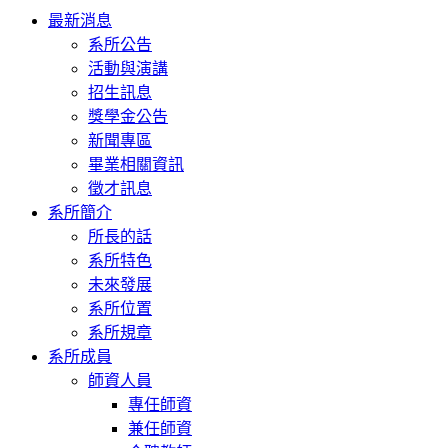
Toggle
最新消息
navigation
系所公告
活動與演講
招生訊息
獎學金公告
新聞專區
畢業相關資訊
徵才訊息
系所簡介
所長的話
系所特色
未來發展
系所位置
系所規章
系所成員
師資人員
專任師資
兼任師資