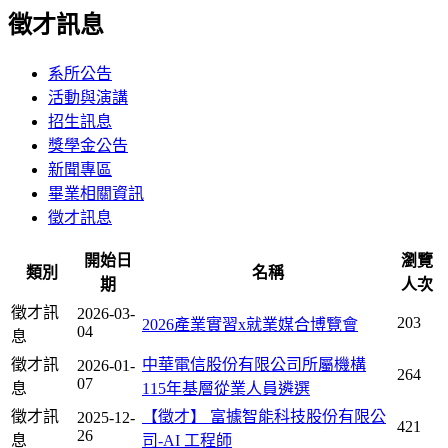
徵才訊息
系所公告
活動與演講
招生訊息
獎學金公告
新聞專區
畢業相關資訊
徵才訊息
開始日
瀏覽
類別
名稱
期
人次
徵才訊
2026-03-
203
2026產業實習x就業媒合博覽會
04
息
徵才訊
中華電信股份有限公司所屬機構
2026-01-
264
07
息
115年基層從業人員遴選
徵才訊
【徵才】 富據智能科技股份有限公
2025-12-
421
26
息
司-AI 工程師